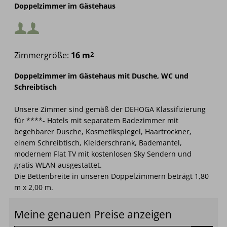
Mindestbelegung:
2
Doppelzimmer im Gästehaus
Mindestbelegung:
Maximalbelegung:
Zimmergröße:
16 m
2
Maximalbelegung:
Doppelzimmer im Gästehaus mit Dusche, WC und
Schreibtisch
Unsere Zimmer sind gemäß der DEHOGA Klassifizierung
für ****- Hotels mit separatem Badezimmer mit
begehbarer Dusche, Kosmetikspiegel, Haartrockner,
einem Schreibtisch, Kleiderschrank, Bademantel,
modernem Flat TV mit kostenlosen Sky Sendern und
gratis WLAN ausgestattet.
Die Bettenbreite in unseren Doppelzimmern beträgt 1,80
m x 2,00 m.
Meine genauen Preise anzeigen